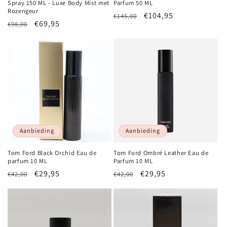
Spray 150 ML - Luxe Body Mist met
Parfum 50 ML
Rozengeur
Normale
Aanbiedingsprijs
€104,95
€145,00
Normale
Aanbiedingsprijs
€69,95
€98,00
prijs
prijs
Aanbieding
Aanbieding
Tom Ford Black Orchid Eau de
Tom Ford Ombré Leather Eau de
parfum 10 ML
Parfum 10 ML
Normale
Aanbiedingsprijs
€29,95
Normale
Aanbiedingsprijs
€29,95
€42,00
€42,00
prijs
prijs