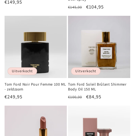
Normale
€149,95
Normale
Aanbiedingsprijs
€104,95
€145,00
prijs
prijs
Uitverkocht
Uitverkocht
Tom Ford Noir Pour Femme 100 ML
Tom Ford Soleil Brûlant Shimmer
- zeldzaam
Body Oil 150 ML
Normale
€249,95
Normale
Aanbiedingsprijs
€84,95
€100,00
prijs
prijs