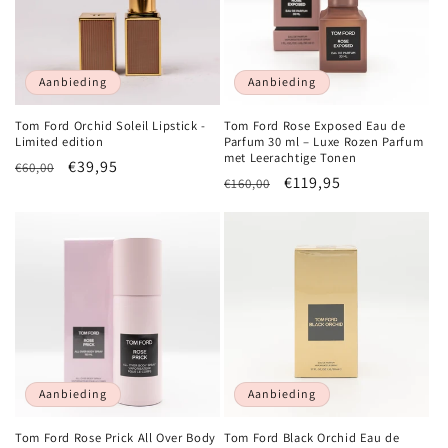
Aanbieding
Aanbieding
Tom Ford Orchid Soleil Lipstick -
Tom Ford Rose Exposed Eau de
Limited edition
Parfum 30 ml – Luxe Rozen Parfum
met Leerachtige Tonen
Normale
Aanbiedingsprijs
€39,95
€60,00
Normale
Aanbiedingsprijs
€119,95
€160,00
prijs
prijs
Aanbieding
Aanbieding
Tom Ford Rose Prick All Over Body
Tom Ford Black Orchid Eau de