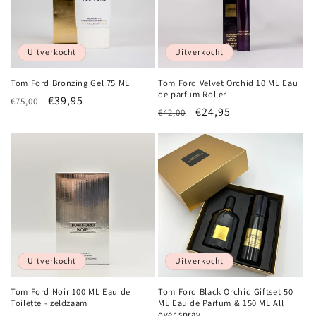
t
i
e
Uitverkocht
Uitverkocht
:
Tom Ford Bronzing Gel 75 ML
Tom Ford Velvet Orchid 10 ML Eau
de parfum Roller
Normale
Aanbiedingsprijs
€39,95
€75,00
Normale
Aanbiedingsprijs
€24,95
€42,00
prijs
prijs
Uitverkocht
Uitverkocht
Tom Ford Noir 100 ML Eau de
Tom Ford Black Orchid Giftset 50
Toilette - zeldzaam
ML Eau de Parfum & 150 ML All
over spray