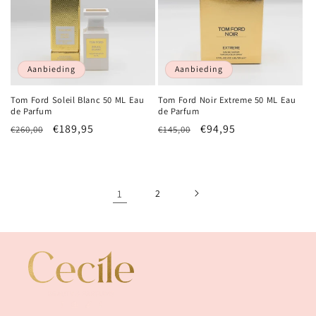
Aanbieding
Aanbieding
Tom Ford Soleil Blanc 50 ML Eau
Tom Ford Noir Extreme 50 ML Eau
de Parfum
de Parfum
Normale
Aanbiedingsprijs
€189,95
Normale
Aanbiedingsprijs
€94,95
€260,00
€145,00
prijs
prijs
1
2