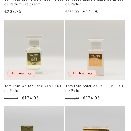
de Parfum - zeldzaam
de Parfum
Normale
€209,95
Normale
Aanbiedingsprijs
€174,95
€260,00
prijs
prijs
Aanbieding
Aanbieding
Tom Ford White Suede 50 ML Eau
Tom Ford Soleil de Feu 50 ML Eau
de Parfum
de Parfum
Normale
Aanbiedingsprijs
€174,95
Normale
Aanbiedingsprijs
€174,95
€260,00
€260,00
prijs
prijs