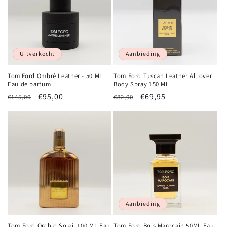
Uitverkocht
Aanbieding
Tom Ford Ombré Leather - 50 ML
Tom Ford Tuscan Leather All over
Eau de parfum
Body Spray 150 ML
Normale
Aanbiedingsprijs
€95,00
Normale
Aanbiedingsprijs
€69,95
€145,00
€82,00
prijs
prijs
Aanbieding
Tom Ford Orchid Soleil 100 ML Eau
Tom Ford Bois Marocain 50ML Eau