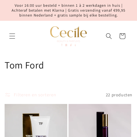
Meteen
Voor 16:00 uur besteld = binnen 1 à 2 werkdagen in huis |
naar de
Achteraf betalen met Klarna | Gratis verzending vanaf €99,95
content
binnen Nederland + gratis sample bij elke bestelling.
Winkelwagen
C
Tom Ford
o
l
Filteren en sorteren
22 producten
l
e
c