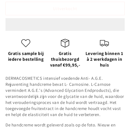
voor
voor
DERMACOSMETICS
DERMACOSMETICS
Uitverkocht
Handcréme
Handcréme
L-
L-
Carnosine
Carnosine
100
100
ML
ML
Gratis sample bij
Gratis
Levering binnen 1
iedere bestelling
thuisbezorgd
à 2 werkdagen in
vanaf €99,95,-
huis
DERMACOSMETICS intensief voedende Anti- A.G.E.
Rejuventing handcreme bevat L- Carnosine. L-Carnose
vermindert
A.G.E.'s (Advanced Glycation Endproducts), die
verantwoordelijk zijn voor de glycatie van de huid, waardoor
het verouderingsproces van de huid wordt vertraagd. Het
toegevoegde fruitextract in de handcreme houdt vocht vast
en helpt de elasticiteit van de huid te verbeteren.
De handcreme wordt geleverd zoals op de foto. Nieuw en