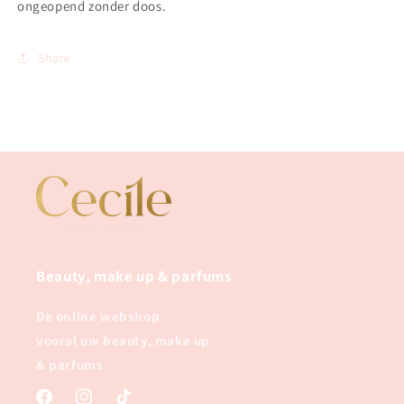
ongeopend zonder doos.
Share
Beauty, make up & parfums
De online webshop
vooral uw beauty, make up
& parfums