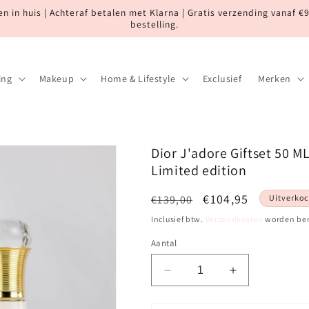
n in huis | Achteraf betalen met Klarna | Gratis verzending vanaf €
bestelling.
ing
Makeup
Home & Lifestyle
Exclusief
Merken
Dior J'adore Giftset 50 M
Limited edition
Normale
Aanbiedingsprijs
€104,95
€139,00
Uitverkoc
prijs
Inclusief btw.
Verzendkosten
worden ber
Aantal
Aantal
Aantal
verlagen
verhogen
voor
voor