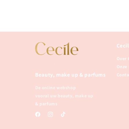
Ceci
Over 
Onze
Beauty, make up & parfums
Conta
De online webshop
vooral uw beauty, make up
& parfums
Facebook
Instagram
TikTok