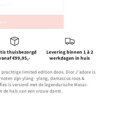
kocht
pen
tis thuisbezorgd
Levering binnen 1 à 2
vanaf €99,95,-
werkdagen in huis
en prachtige limited edition doos.
Dior J'adore is
urnoten zijn ylang- ylang, damascus roos &
fles is versierd met de
legendarische Masai-
om de hals van een vrouw danst.