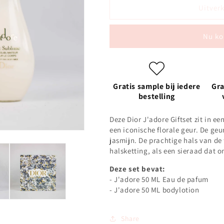
Dior
Dior
Uitver
J&#39;adore
J&#39;adore
Giftset
Giftset
Nu ko
50
50
ML
ML
Eau
Eau
de
de
parfum
parfum
Gratis sample bij iedere
Gra
&amp;
&amp;
bestelling
75
75
ML
ML
Deze Dior J'adore Giftset zit in e
Bodylotion
Bodylotion
een iconische florale geur. De ge
-
-
jasmijn.
De prachtige hals van de 
Limited
Limited
halsketting, als een sieraad dat 
edition
edition
Deze set bevat:
- J'adore 50 ML Eau de pafum
- J'adore 50 ML bodylotion
Share