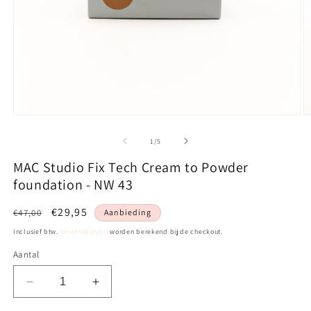
Media
M
1
2
openen
o
van
1
/
5
in
in
modaal
m
MAC Studio Fix Tech Cream to Powder
foundation - NW 43
Normale
Aanbiedingsprijs
€29,95
€47,00
Aanbieding
prijs
Inclusief btw.
Verzendkosten
worden berekend bij de checkout.
Aantal
Aantal
Aantal
verlagen
verhogen