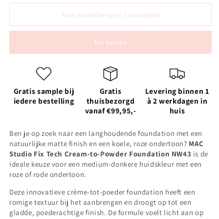
voor
voor
MAC
MAC
Aan winkelwagen toevoegen
Studio
Studio
Fix
Fix
Nu kopen
Tech
Tech
Cream
Cream
to
to
Powder
Powder
foundation
foundation
Gratis sample bij
Gratis
Levering binnen 1
-
-
iedere bestelling
thuisbezorgd
à 2 werkdagen in
NW
NW
vanaf €99,95,-
huis
43
43
Ben je op zoek naar een langhoudende foundation met een
natuurlijke matte finish en een koele, roze ondertoon?
MAC
Studio Fix Tech Cream-to-Powder Foundation NW43
is de
ideale keuze voor een medium-donkere huidskleur met een
roze of rode ondertoon.
Deze innovatieve crème-tot-poeder foundation heeft een
romige textuur bij het aanbrengen en droogt op tot een
gladde, poederachtige finish. De formule voelt licht aan op