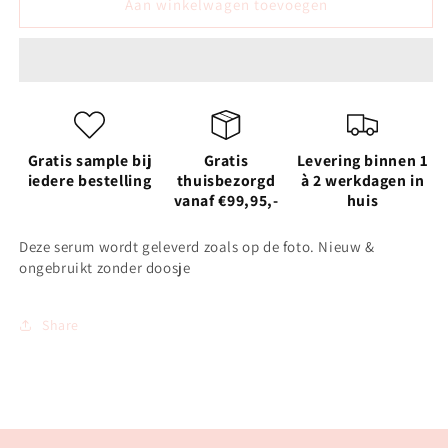
Shiseido
Shiseido
Aan winkelwagen toevoegen
Intensive
Intensive
Anti
Anti
-
-
Age
Age
spot
spot
serum
serum
30
30
Gratis sample bij
Gratis
Levering binnen 1
ML
ML
iedere bestelling
thuisbezorgd
à 2 werkdagen in
vanaf €99,95,-
huis
Deze serum wordt geleverd zoals op de foto. Nieuw &
ongebruikt zonder doosje
Share