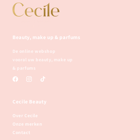
Beauty, make up & parfums
De online webshop
vooral uw beauty, make up
& parfums
Facebook
Instagram
TikTok
Cecile Beauty
Over Cecile
Onze merken
Contact